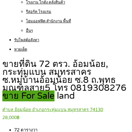
โรงงาน โกดัง คลังสินค้า
รีสอร์ท โรงแรม
โฮมออฟฟิต สำนักงาน พื้นที่
อื่นๆ
รับโพสต์อสังหา
หวยเด็ด
ขายที่ดิน 72 ตรว. อ้อมน้อย,
กระทุ่มแบน สมุทรสาคร
ซ.หมู่บ้านอ้อมน้อย ซ.8 ถ.พุทธ
มณฑลสาย5 โทร 0819308276
ขาย For Sale
land
ตำบล อ้อมน้อย อำเภอกระทุ่มแบน สมุทรสาคร 74130
28,000฿
72
ตารางวา