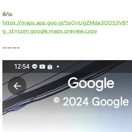
พิกัด
https://maps.app.goo.gl/SsQnUgZMda3QDS3V8?
g_st=com.google.maps.preview.copy
———–