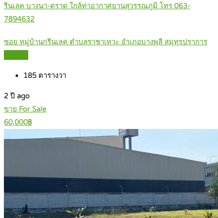
รีนเลค บางนา-ตราด ใกล้ท่าอากาศยานสุวรรณภูมิ โทร 063-
7894632
ซอย หมู่บ้านกรีนเลค ตำบลราชาเทวะ อำเภอบางพลี สมุทรปราการ
Details
185
ตารางวา
2 ปี ago
ขาย For Sale
60,000฿