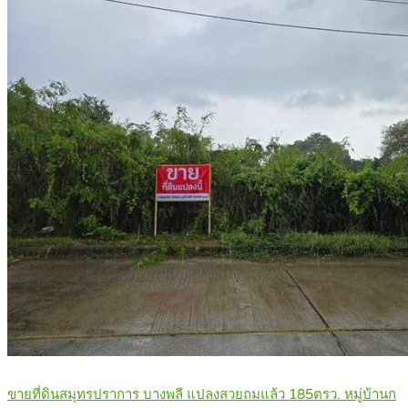
ขายที่ดินสมุทรปราการ บางพลี แปลงสวยถมแล้ว 185ตรว. หมู่บ้านก