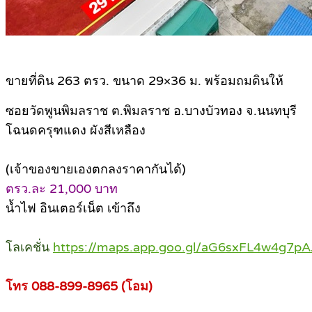
ขายที่ดิน 263 ตรว. ขนาด 29×36 ม. พร้อมถมดินให้
ซอยวัดพูนพิมลราช ต.พิมลราช อ.บางบัวทอง จ.นนทบุรี
โฉนดครุฑแดง ผังสีเหลือง
(เจ้าของขายเองตกลงราคากันได้)
ตรว.ละ 21,000 บาท
น้ำไฟ อินเตอร์เน็ต เข้าถึง
โลเคชั่น
https://maps.app.goo.gl/aG6sxFL4w4g7pA
โทร 088-899-8965 (โอม)