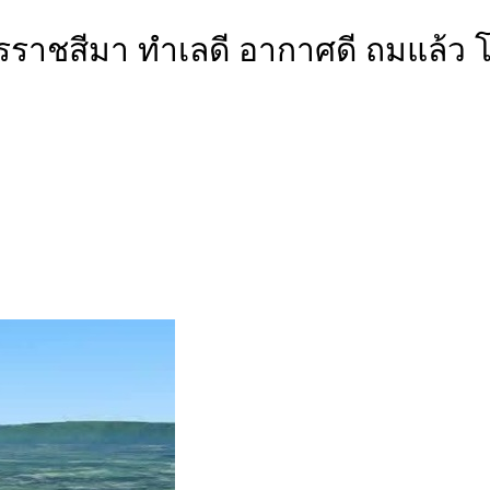
จ.นครราชสีมา ทำเลดี อากาศดี ถมแ