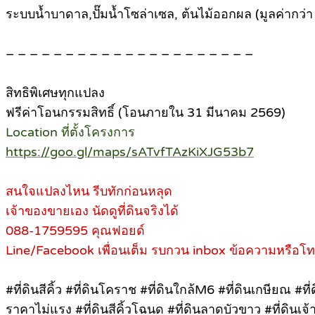
ระบบน้ำบาดาล,ปั๊มน้ำโซล่าเซล, ต้นไม้ออกผล (มูลค่ากว่
– – – – – – – – – – – – – – – – – – – – –
สิทธิพิเศษทุกแปลง
ฟรีค่าโอนกรรมสิทธิ์ (โอนภายใน 31 มีนาคม 2569)
Location ที่ตั้งโครงการ
https://goo.gl/maps/sATvfTAzKiXJG53b7
สนใจแปลงไหน รีบทักก่อนหลุด
เจ้าของขายเอง นัดดูที่ดินจริงได้
088-1759595 คุณฟอยด์
Line/Facebook เพื่อนเต็ม รบกวน inbox ข้อความหรือโ
#ที่ดินสีคิ้ว #ที่ดินโคราช #ที่ดินใกล้M6 #ที่ดินเกษียณ #ที
ราคาไม่แรง #ที่ดินสีคิ้วโฉนด #ที่ดินลาดบัวขาว #ที่ดินเจ