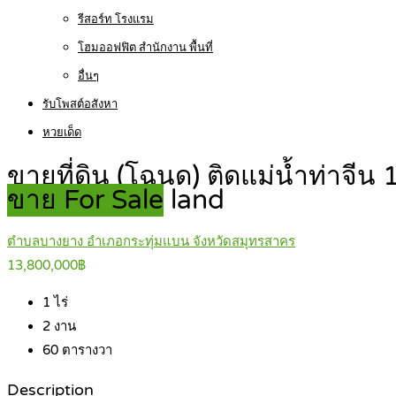
รีสอร์ท โรงแรม
โฮมออฟฟิต สำนักงาน พื้นที่
อื่นๆ
รับโพสต์อสังหา
หวยเด็ด
ขายที่ดิน (โฉนด) ติดแม่น้ำท่าจี
ขาย For Sale
land
ตำบลบางยาง อำเภอกระทุ่มแบน จังหวัดสมุทรสาคร
13,800,000฿
1
ไร่
2
งาน
60
ตารางวา
Description