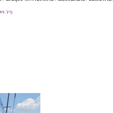
 ตร.วา)