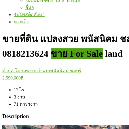
โฮมออฟฟิต สำนักงาน พื้นที่
อื่นๆ
รับโพสต์อสังหา
หวยเด็ด
ขายที่ดิน แปลงสวย พนัสนิคม ชลบ
0818213624
ขาย For Sale
land
ตำบล โคกเพลาะ อำเภอพนัสนิคม ชลบุรี
2,590,000฿
12
ไร่
3
งาน
71
ตารางวา
Description