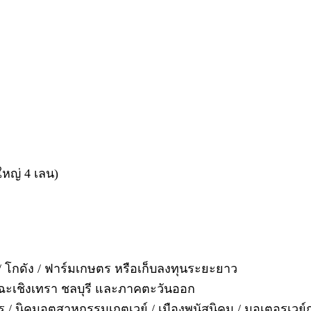
หญ่ 4 เลน)
/ โกดัง / ฟาร์มเกษตร หรือเก็บลงทุนระยะยาว
ฉะเชิงเทรา ชลบุรี และภาคตะวันออก
 นิคมอุตสาหกรรมเกตเวย์ / เมืองพนัสนิคม / มอเตอรเวย์ก