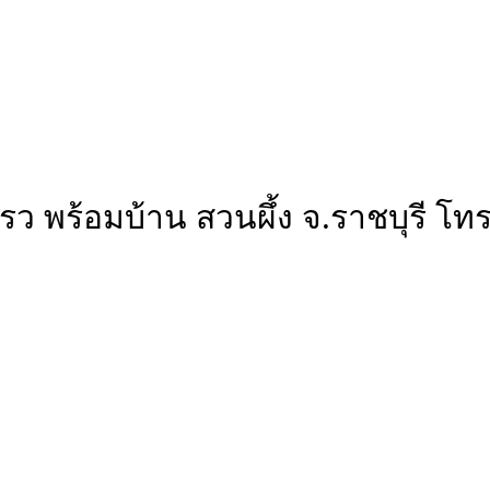
69 ตรว พร้อมบ้าน สวนผึ้ง จ.ราชบุร