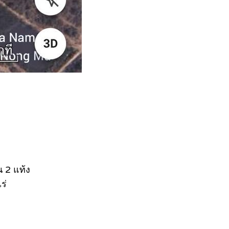
น 2 แท้ง
ร่