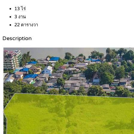
13
ไร่
3
งาน
22
ตารางวา
Description