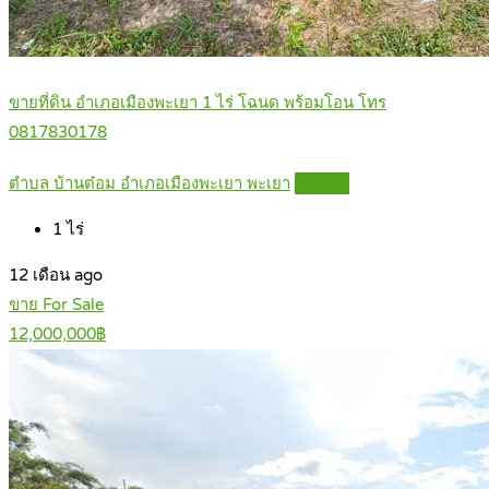
ขายที่ดิน อำเภอเมืองพะเยา 1 ไร่ โฉนด พร้อมโอน โทร
0817830178
ตำบล บ้านต๋อม อำเภอเมืองพะเยา พะเยา
Details
1
ไร่
12 เดือน ago
ขาย For Sale
12,000,000฿