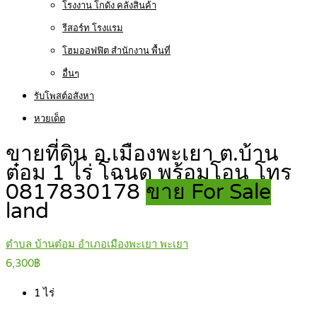
โรงงาน โกดัง คลังสินค้า
รีสอร์ท โรงแรม
โฮมออฟฟิต สำนักงาน พื้นที่
อื่นๆ
รับโพสต์อสังหา
หวยเด็ด
ขายที่ดิน อ.เมืองพะเยา ต.บ้าน
ต๋อม 1 ไร่ โฉนด พร้อมโอน โทร
0817830178
ขาย For Sale
land
ตำบล บ้านต๋อม อำเภอเมืองพะเยา พะเยา
6,300฿
1
ไร่