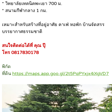
* วิทยาลัยเทคนิคพะเยา 700 ม.
* สนามกีฬากลาง 1 กม.
เหมาะสำหรับสร้างที่อยู่อาศัย คาเฟ่ หอพัก บ้านจัดสรร
บรรยากาศธรรมชาติ
สนใจติดต่อได้ที่ คุณ ปุ๊
โทร 0817830178
พิกัด
ที่ดิน
https://maps.app.goo.gl/2t5PqPYxjx4iXgVD7