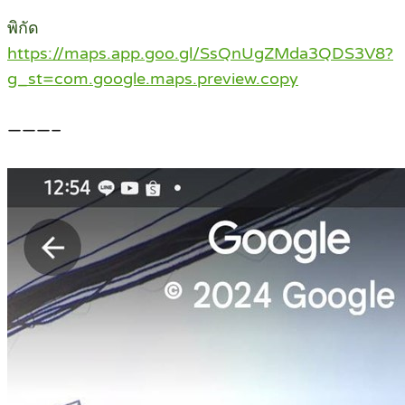
พิกัด
https://maps.app.goo.gl/SsQnUgZMda3QDS3V8?
g_st=com.google.maps.preview.copy
———–