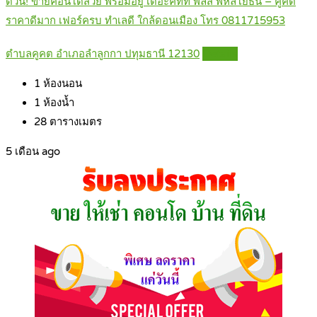
ด่วน! ขายคอนโดสวย พร้อมอยู่ เดอะคิทท์ พลัส พหลโยธิน – คูคต
ราคาดีมาก เฟอร์ครบ ทำเลดี ใกล้ดอนเมือง โทร 0811715953
ตำบลคูคต อำเภอลำลูกกา ปทุมธานี 12130
Details
1
ห้องนอน
1
ห้องน้ำ
28
ตารางเมตร
5 เดือน ago