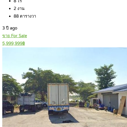
8
ไร่
2
งาน
88
ตารางวา
3 ปี ago
ขาย For Sale
5,999,999฿