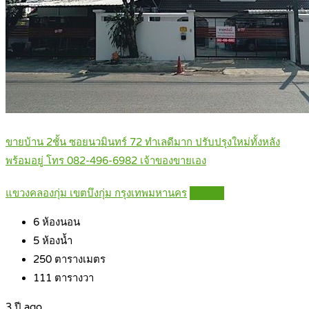
ขายบ้าน 2ชั้น ซอยนวมินทร์ 72 ทำเลดีมาก ปรับปรุงใหม่ทั้งหลัง
พร้อมอยู่ โทร 082-496-6982 เจ้าของขายเอง
แขวงคลองกุ่ม เขตบึงกุ่ม กรุงเทพมหานคร
Details
6
ห้องนอน
5
ห้องน้ำ
250
ตารางเมตร
111
ตารางวา
3 ปี ago