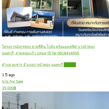
โครงการมังกรทอง ขายที่ดิน โกดัง พร้อมออฟฟิศ บางบัวทอง
นนทบุรี ,ลาดหลุมแก้ว ปทุมธานี Tel 0618416555
ตำบล ละหาร อำเภอบางบัวทอง นนทบุรี
Details
1 ปี ago
ขาย For Sale
35,000฿