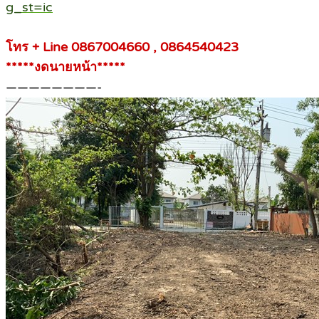
g_st=ic
โทร + Line 0867004660 , 0864540423
*****งดนายหน้า*****
————————-