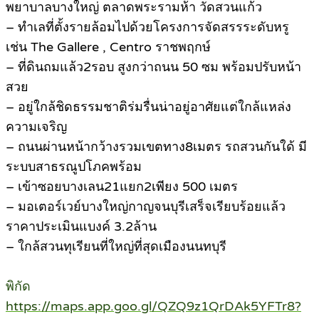
พยาบาลบางใหญ่ ตลาดพระรามห้า วัดสวนแก้ว
– ทำเลที่ตั้งรายล้อมไปด้วยโครงการจัดสรรระดับหรู
เช่น The Gallere , Centro ราชพฤกษ์
– ที่ดินถมแล้ว2รอบ สูงกว่าถนน 50 ซม พร้อมปรับหน้า
สวย
– อยู่ใกล้ชิดธรรมชาติร่มรื่นน่าอยู่อาศัยแต่ใกล้แหล่ง
ความเจริญ
– ถนนผ่านหน้ากว้างรวมเขตทาง8เมตร รถสวนกันใด้ มี
ระบบสาธรณูปโภคพร้อม
– เข้าซอยบางเลน21แยก2เพียง 500 เมตร
– มอเตอร์เวย์บางใหญ่กาญจนบุรีเสร็จเรียบร้อยแล้ว
ราคาประเมินแบงค์ 3.2ล้าน
– ใกล้สวนทุเรียนที่ใหญ่ที่สุดเมืองนนทบุรี
พิกัด
https://maps.app.goo.gl/QZQ9z1QrDAk5YFTr8?