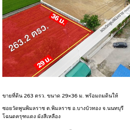
ขายที่ดิน 263 ตรว. ขนาด 29×36 ม. พร้อมถมดินให้
ซอยวัดพูนพิมลราช ต.พิมลราช อ.บางบัวทอง จ.นนทบุรี
โฉนดครุฑแดง ผังสีเหลือง