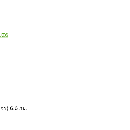
JZ6
จร) 6.6 กม.