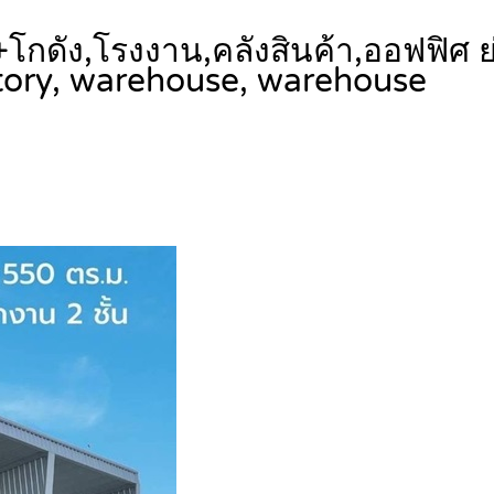
ว. +โกดัง,โรงงาน,คลังสินค้า,ออฟฟิศ
tory, warehouse, warehouse