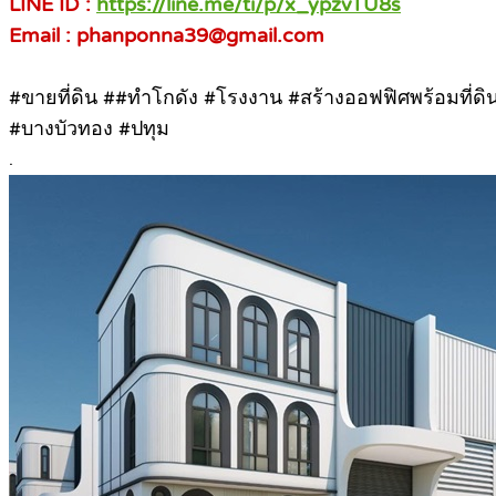
LINE ID :
https://line.me/ti/p/x_ypzvTU8s
Email : phanponna39@gmail.com
#ขายที่ดิน ##ทําโกดัง #โรงงาน #สร้างออฟฟิศพร้อมที่ดิน 
#บางบัวทอง #ปทุม
.