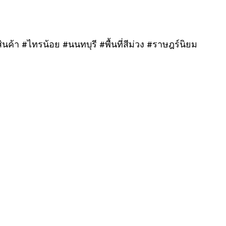
นค้า #ไทรน้อย #นนทบุรี #พื้นที่สีม่วง #ราษฎร์นิยม