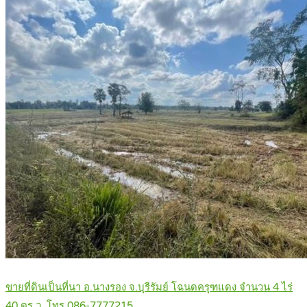
ขายที่ดินเป็นที่นา อ.นางรอง จ.บุรีรัมย์ โฉนดครุฑแดง จำนวน 4 ไร่
40 ตร.ว. โทร 086-7777215