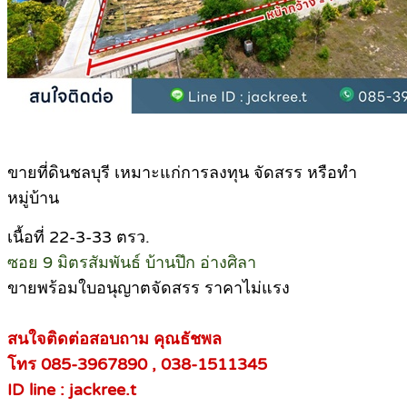
ขายที่ดินชลบุรี เหมาะแก่การลงทุน จัดสรร หรือทำ
หมู่บ้าน
เนื้อที่ 22-3-33 ตรว.
ซอย 9 มิตรสัมพันธ์ บ้านปึก อ่างศิลา
ขายพร้อมใบอนุญาตจัดสรร ราคาไม่แรง
สนใจติดต่อสอบถาม คุณธัชพล
โทร 085-3967890 , 038-1511345
ID line : jackree.t