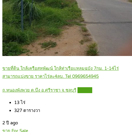
ขายที่ดิน ใกล้เครือสหพัฒน์ ใกล้ท่าเรือแหลมฉบัง 7กม. 1-14ไร่
สามารถแบ่งขาย ราคาไร่ละ4ลบ. Tel 0969654945
ถ.หนองพังพวย ต.บึง อ.ศรีราชา จ.ชลบุรี
Details
13
ไร่
327
ตารางวา
2 ปี ago
ขาย For Sale