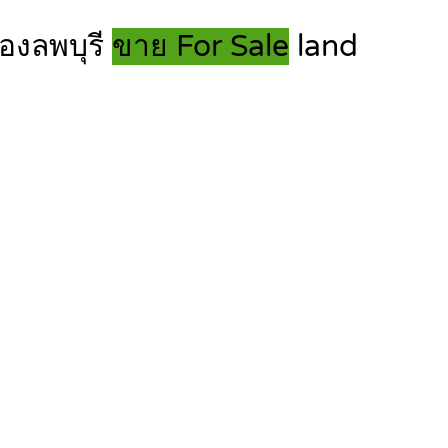
ืองลพบุรี
ขาย For Sale
land