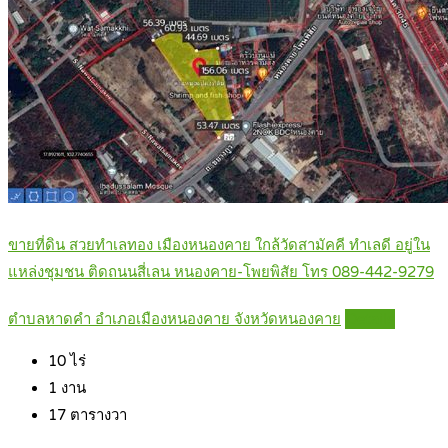
ขายที่ดิน สวยทำเลทอง เมืองหนองคาย ใกล้วัดสามัคคี ทำเลดี อยู่ใน
แหล่งชุมชน ติดถนนสี่เลน หนองคาย-โพยพิสัย โทร 089-442-9279
ตำบลหาดคำ อำเภอเมืองหนองคาย จังหวัดหนองคาย
Details
10
ไร่
1
งาน
17
ตารางวา