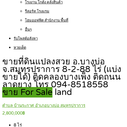
โรงงาน โกดัง คลังสินค้า
รีสอร์ท โรงแรม
โฮมออฟฟิต สำนักงาน พื้นที่
อื่นๆ
รับโพสต์อสังหา
หวยเด็ด
ขายที่ดินแปลงสวย อ.บางบ่อ
จ.สมุทรปราการ 8-2-88 ไร่ (แบ่ง
ขายได้) ติดคลองบางเพ็ง ติดถนน
ลาดยาง โทร 094-8518558
ขาย For Sale
land
ตำบล บ้านระกาศ อำเภอบางบ่อ สมุทรปราการ
2,800,000฿
8
ไร่