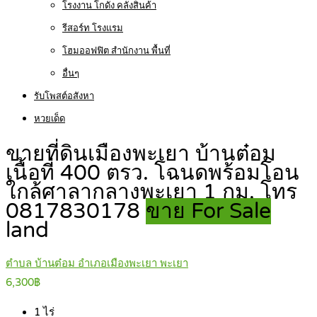
โรงงาน โกดัง คลังสินค้า
รีสอร์ท โรงแรม
โฮมออฟฟิต สำนักงาน พื้นที่
อื่นๆ
รับโพสต์อสังหา
หวยเด็ด
ขายที่ดินเมืองพะเยา บ้านต๋อม
เนื้อที่ 400 ตรว. โฉนดพร้อมโอน
ใกล้ศาลากลางพะเยา 1 กม. โทร
0817830178
ขาย For Sale
land
ตำบล บ้านต๋อม อำเภอเมืองพะเยา พะเยา
6,300฿
1
ไร่