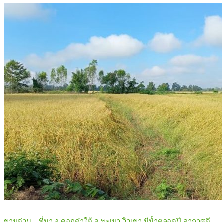
ขายด่วน…ที่นา อ.ดอกคำใต้ จ.พะเยา วิวเขา มีน้ำตลอดปี อากาศดี