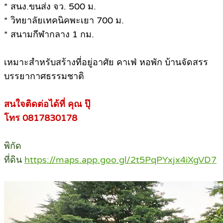
* สนง.ขนส่ง จว. 500 ม.
* วิทยาลัยเทคนิคพะเยา 700 ม.
* สนามกีฬากลาง 1 กม.
เหมาะสำหรับสร้างที่อยู่อาศัย คาเฟ่ หอพัก บ้านจัดสรร
บรรยากาศธรรมชาติ
สนใจติดต่อได้ที่ คุณ ปุ๊
โทร 0817830178
พิกัด
ที่ดิน
https://maps.app.goo.gl/2t5PqPYxjx4iXgVD7