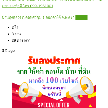
มาก ฮวงจุ้ยดี โทร 099-1961001
บ้านทุ่งหลวง ต.ดอนศรีชุม อ.ดอกคำใต้ จ.พะเยา
Details
2
ไร่
3
งาน
29
ตารางวา
3 ปี ago