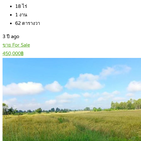
18
ไร่
1
งาน
62
ตารางวา
3 ปี ago
ขาย For Sale
450,000฿