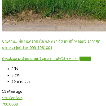
ขายด่วน…ที่นา อ.ดอกคำใต้ จ.พะเยา วิวเขา มีน้ำตลอดปี อากาศดี
มาก ฮวงจุ้ยดี โทร 099-1961001
บ้านทุ่งหลวง ตำบลดอนศรีชุม อ.ดอกคำใต้ จ.พะเยา
Details
2
ไร่
3
งาน
29
ตารางวา
11 เดือน ago
ขาย For Sale
700,000฿