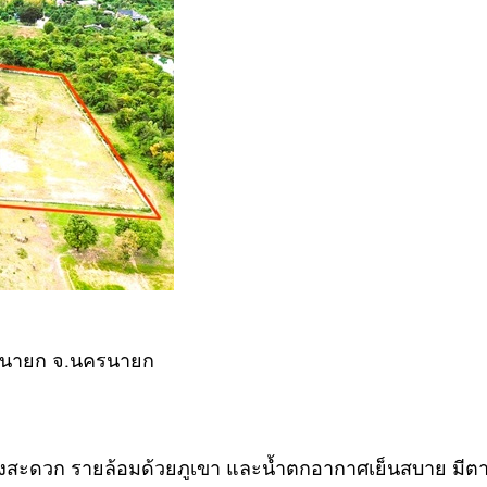
นครนายก จ.นครนายก
นทางสะดวก รายล้อมด้วยภูเขา และน้ำตกอากาศเย็นสบาย มีตา