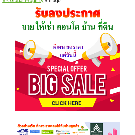
VR Global Property
3 ปี ago