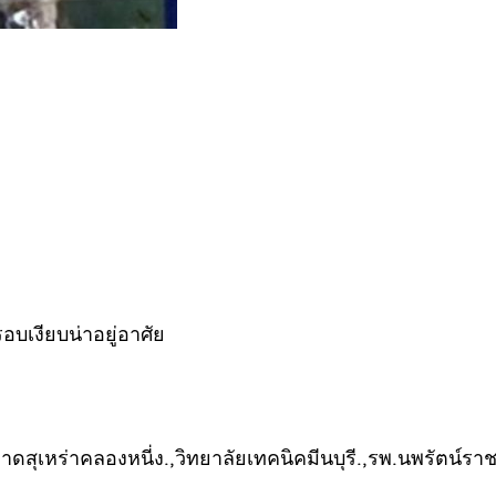
รอบเงียบน่าอยู่อาศัย
าดสุเหร่าคลองหนี่ง.,วิทยาลัยเทคนิคมีนบุรี.,รพ.นพรัตน์รา