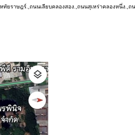
ัยราษฎร์.,ถนนเลียบคลองสอง.,ถนนสุเหร่าคลองหนึ่ง.,ถนน