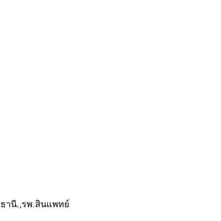
ชธานี.,รพ.สินแพทย์