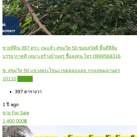
ขายที่ดิน 397 ตรว. ถมแล้ว สุขุมวิท 50 ซอยสวัสดี พื้นที่สีส้ม
บรรยากาศดี เหมาะสร้างบ้านหรู ซื้อลงทุน โทร 0999568316
ซ. สุขุมวิท 50 แขวงพระโขนง เขตคลองเตย กรุงเทพมหานคร
10110
Details
397
ตารางวา
1 ปี ago
ขาย For Sale
1,400,000฿