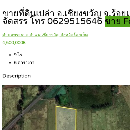
ขายที่ดินเปล่า อ.เชียงขวัญ จ.ร้อยเ
จัดสรร โทร 0629515646
ขาย F
ตำบลพระธาตุ อำเภอเชียงขวัญ จังหวัดร้อยเอ็ด
4,500,000฿
9
ไร่
6
ตารางวา
Description