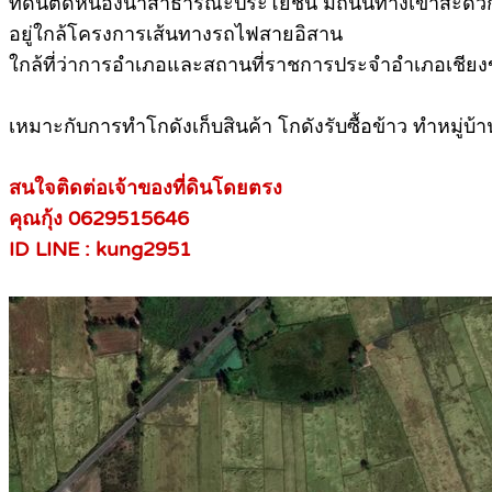
ที่ดินติดหนองน้ำสาธารณะประโยชน์ มีถนนทางเข้าสะดว
อยู่ใกล้โครงการเส้นทางรถไฟสายอิสาน
ใกล้ที่ว่าการอำเภอและสถานที่ราชการประจำอำเภอเชียง
เหมาะกับการทำโกดังเก็บสินค้า โกดังรับซื้อข้าว ทำหมู่บ้
สนใจติดต่อเจ้าของที่ดินโดยตรง
คุณกุ้ง 0629515646
ID LINE : kung2951