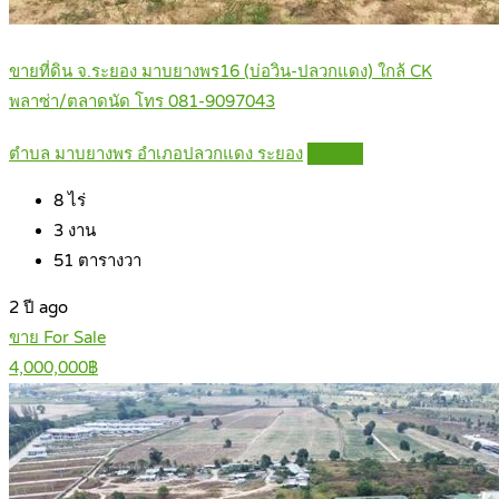
ขายที่ดิน จ.ระยอง มาบยางพร16 (บ่อวิน-ปลวกแดง) ใกล้ CK
พลาซ่า/ตลาดนัด โทร 081-9097043
ตำบล มาบยางพร อำเภอปลวกแดง ระยอง
Details
8
ไร่
3
งาน
51
ตารางวา
2 ปี ago
ขาย For Sale
4,000,000฿