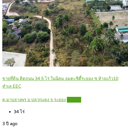
ขายที่ดิน ติดถนน 34.5 ไร่ ในนิคม อมตะซิตี้ระยอง ซ.ห้างแก้ว10
ทำเล EEC
ต.มาบยางพร อ.ปลวกแดง จ.ระยอง
Details
34
ไร่
3 ปี ago