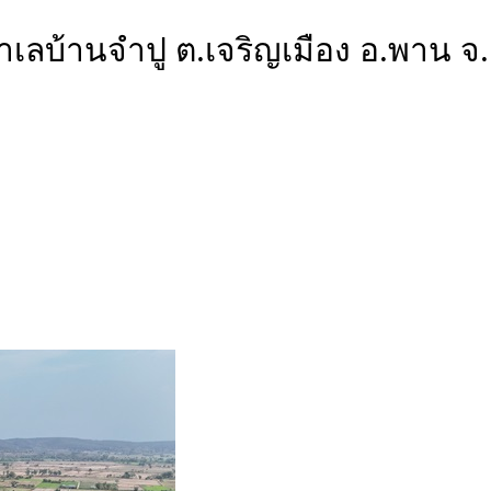
ง ทำเลบ้านจำปู ต.เจริญเมือง อ.พา