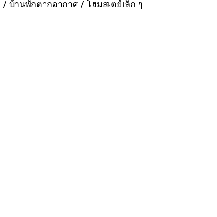
น / บ้านพักตากอากาศ / โฮมสเตย์เล็ก ๆ