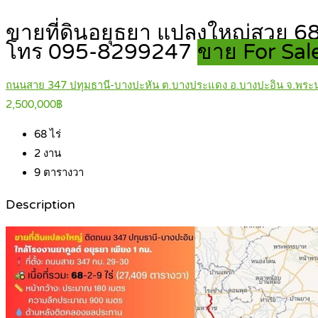
ขายที่ดินอยุธยา แปลงใหญ่สวย 6
โทร 095-8299247
ขาย For Sal
ถนนสาย 347 ปทุมธานี-บางปะหัน ต.บางประแดง อ.บางปะอิน จ.พระน
2,500,000฿
68
ไร่
2
งาน
9
ตารางวา
Description