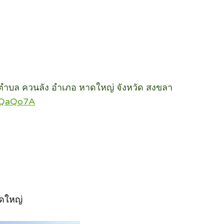
) ตำบล ควนลัง อำเภอ หาดใหญ่ จังหวัด สงขลา
bDQaQo7A
าดใหญ่