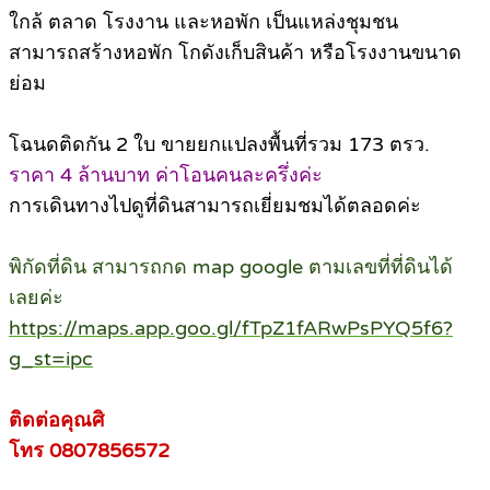
ใกล้ ตลาด โรงงาน และหอพัก เป็นแหล่งชุมชน
สามารถสร้างหอพัก โกดังเก็บสินค้า หรือโรงงานขนาด
ย่อม
โฉนดติดกัน 2 ใบ ขายยกแปลงพื้นที่รวม 173 ตรว.
ราคา 4 ล้านบาท ค่าโอนคนละครึ่งค่ะ
การเดินทางไปดูที่ดินสามารถเยี่ยมชมได้ตลอดค่ะ
พิกัดที่ดิน สามารถกด map google ตามเลขที่ที่ดินได้
เลยค่ะ
https://maps.app.goo.gl/fTpZ1fARwPsPYQ5f6?
g_st=ipc
ติดต่อคุณศิ
โทร 0807856572