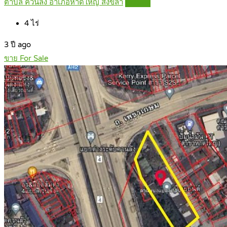
ตำบล ควนลัง อำเภอหาดใหญ่ สงขลา
Details
4
ไร่
3 ปี ago
ขาย For Sale