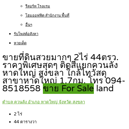
รีสอร์ท โรงแรม
โฮมออฟฟิต สำนักงาน พื้นที่
อื่นๆ
รับโพสต์อสังหา
หวยเด็ด
ขายที่ดินสวยมากๆ 2ไร่ 44ตรว.
ราคาพิเศษสุดๆ ติดสี่แยกควนลัง
หาดใหญ่ สงขลา ใกล้ไทวัสดุ
สาขาหาดใหญ่ 1.7กม. โทร 094-
8518558
ขาย For Sale
land
ตำบล ควนลัง อำเภอ หาดใหญ่ จังหวัด สงขลา
2
ไร่
44
ตารางวา