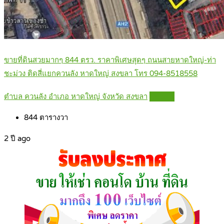
ขายที่ดินสวยมากๆ 844 ตรว. ราคาพิเศษสุดๆ ถนนสายหาดใหญ่-ท่า
ชะม่วง ติดสี่แยกควนลัง หาดใหญ่ สงขลา โทร 094-8518558
ตำบล ควนลัง อำเภอ หาดใหญ่ จังหวัด สงขลา
Details
844
ตารางวา
2 ปี ago