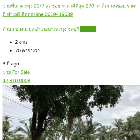
ขายที่บางละมุง 21/7 สุดซอย ราคาดีที่สุด 270 วา ติดถนนซอย ราคา
ดี ทำเลดี ติดต่อ/line 0619419639
ตำบล บางละมุง อำเภอบางละมุง ชลบุรี
Details
2
งาน
70
ตารางวา
3 ปี ago
ขาย For Sale
42,810,000฿