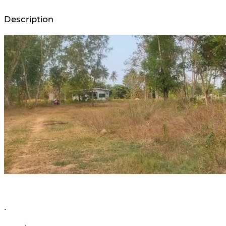
Description
.