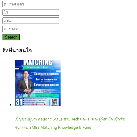
Search
สิ่งที่น่าสนใจ
เชิญชวนผู้ประกอบการ SMEs สาย Tech และ IT และผู้ที่สนใจ เข้าร่วม
กิจกรรม SMEs Matching Knowledge & Fund