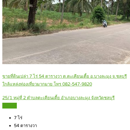
ขายที่ดินเปล่า 7 ไร่ 54 ตารางวา ต.ตะเคียนเตี้ย อ.บางละมุง จ.ชลบุรี
ใกล้แหล่งท่องเที่ยวมากมาย โทร 082-547-9820
25/1 หมุ่ที่ 2 ตำบลตะเคียนเตี้ย อำเภอบางละมุง จังหวัดชลบุรี
Details
7
ไร่
54
ตารางวา