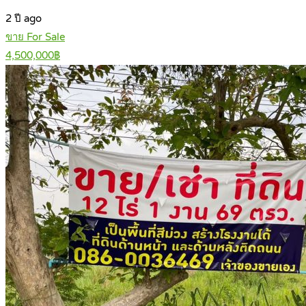
2 ปี ago
ขาย For Sale
4,500,000฿