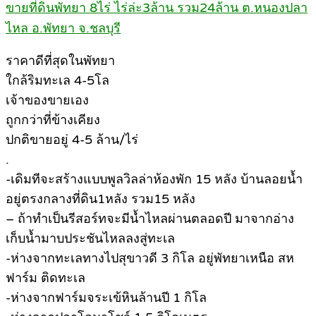
ขายที่ดินพัทยา 8ไร่ ไร่ล่ะ3ล้าน รวม24ล้าน ต.หนองปลา
ไหล อ.พัทยา จ.ชลบุรี
ราคาดีที่สุดในพัทยา
ใกล้ริมทะเล 4-5โล
เจ้าของขายเอง
ถูกกว่าที่ข้างเคียง
ปกติขายอยู่ 4-5 ล้าน/ไร่
.
-เดิมทีจะสร้างแบบพูลวิลล่าห้องพัก 15 หลัง บ้านลอยน้ำ
อยู่ตรงกลางที่ดิน1หลัง รวม15 หลัง
– ถ้าทำเป็นรีสอร์ทจะมีน้ำไหลผ่านตลอดปี มาจากอ่าง
เก็บน้ำมาบประชันไหลลงสู่ทะเล
-ห่างจากทะเลทางไปสุขาวดี 3 กิโล อยู่พัทยาเหนือ สห
ฟาร์ม ติดทะเล
-ห่างจากฟาร์มจระเข้หินล้านปี 1 กิโล