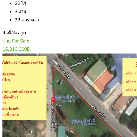
22
ไร่
3
งาน
33
ตารางวา
4 เดือน ago
ขาย For Sale
16,310,000฿