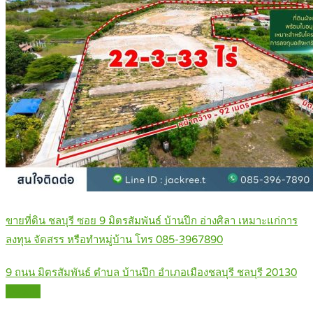
ขายที่ดิน ชลบุรี ซอย 9 มิตรสัมพันธ์ บ้านปึก อ่างศิลา เหมาะแก่การ
ลงทุน จัดสรร หรือทำหมู่บ้าน โทร 085-3967890
9 ถนน มิตรสัมพันธ์ ตำบล บ้านปึก อำเภอเมืองชลบุรี ชลบุรี 20130
Details