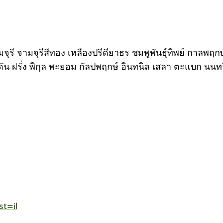
 จามจุรี จามจุรีสีทอง เหลืองปรีดียาธร ชมพูพันธุ์ทิพย์ กา
ดัน ฝรั่ง พิกุล พะยอม กัลปพฤกษ์ อินทนิล เสลา ตะแบก นนทร
t=il