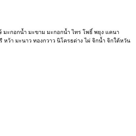
ลพฤกษ์ มะกอกน้ำ มะขาม มะกอกน้ำ ไทร โพธิ์ พยุง แคนา
ี หว้า มะนาว ทองกวาว นิโครธด่าง ไผ่ จิกน้ำ จิกใต้หวัน