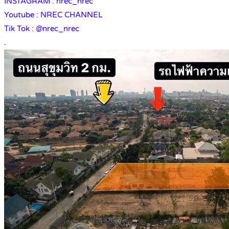
INSTAGRAM : nrec_nrec
Youtube : NREC CHANNEL
Tik Tok : @nrec_nrec
.