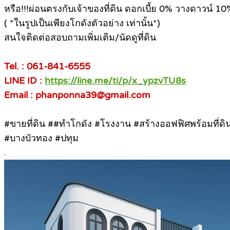
หรือ!!!ผ่อนตรงกับเจ้าของที่ดิน ดอกเบี้ย 0% วางดาวน์ 10
( *ในรูปเป็นเพียงโกดังตัวอย่าง เท่านั้น*)
สนใจติดต่อสอบถามเพิ่มเติม/นัดดูที่ดิน
Tel. : 061-841-6555
LINE ID :
https://line.me/ti/p/x_ypzvTU8s
Email : phanponna39@gmail.com
#ขายที่ดิน ##ทําโกดัง #โรงงาน #สร้างออฟฟิศพร้อมที่ดิน 
#บางบัวทอง #ปทุม
.