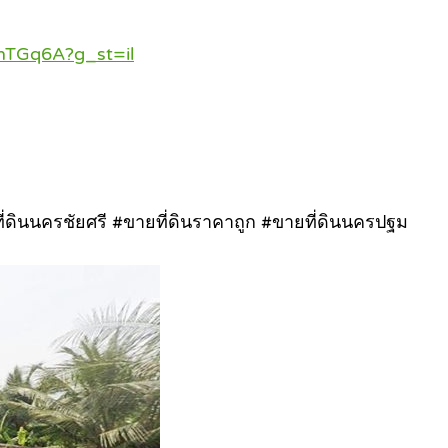
nTGq6A?g_st=il
ี่ดินนครชัยศรี #ขายที่ดินราคาถูก #ขายที่ดินนครปฐม