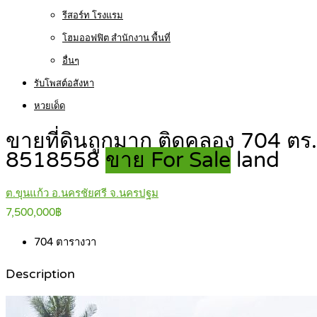
รีสอร์ท โรงแรม
โฮมออฟฟิต สำนักงาน พื้นที่
อื่นๆ
รับโพสต์อสังหา
หวยเด็ด
ขายที่ดินถูกมาก ติดคลอง 704 ต
8518558
ขาย For Sale
land
ต.ขุนแก้ว อ.นครชัยศรี จ.นครปฐม
7,500,000฿
704
ตารางวา
Description