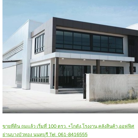
ขายที่ดิน ถมแล้ว เริ่มที่ 100 ตรว. +โกดัง,โรงงาน,คลังสินค้า,ออฟฟิศ
ย่านบางบัวทอง นนทบุรี Tel. 061-8416555