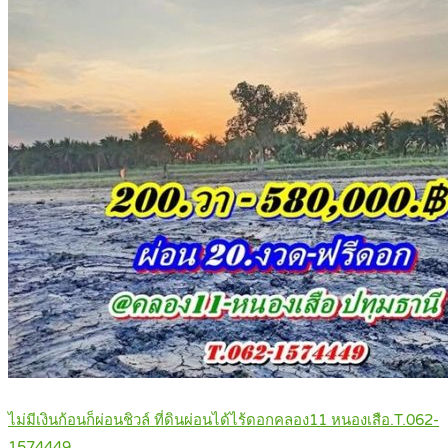
ไม่มีเงินก้อนก็ผ่อนชิวล์ ที่ดินผ่อนได้ไร้ดอกคลอง11 หนองเสือ.T.062-
1574449