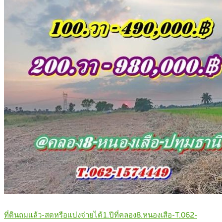
ที่ดินถมแล้ว-สดหรือแบ่งจ่ายได้1.ปีที่คลอง8.หนองเสือ-T.062-