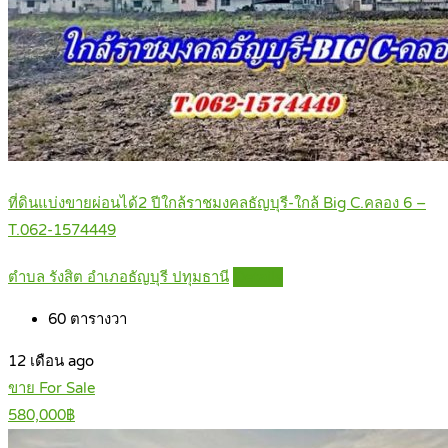
ที่ดินแบ่งขายผ่อนได้2 ปีใกล้ราชมงคลธัญบุรี-ใกล้ Big C.คลอง 6 –
T.062-1574449
ตำบล รังสิต อำเภอธัญบุรี ปทุมธานี
Details
60
ตารางวา
12 เดือน ago
ขาย For Sale
580,000฿