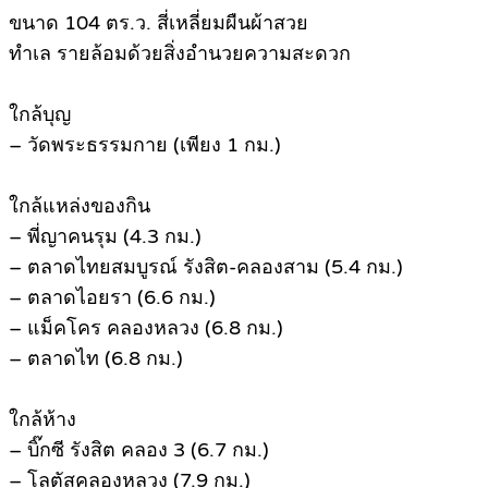
ขนาด 104 ตร.ว. สี่เหลี่ยมผืนผ้าสวย
ทำเล รายล้อมด้วยสิ่งอำนวยความสะดวก
ใกล้บุญ
– วัดพระธรรมกาย (เพียง 1 กม.)
ใกล้แหล่งของกิน
– พี่ญาคนรุม (4.3 กม.)
– ตลาดไทยสมบูรณ์ รังสิต-คลองสาม (5.4 กม.)
– ตลาดไอยรา (6.6 กม.)
– แม็คโคร คลองหลวง (6.8 กม.)
– ตลาดไท (6.8 กม.)
ใกล้ห้าง
– บิ๊กซี รังสิต คลอง 3 (6.7 กม.)
– โลตัสคลองหลวง (7.9 กม.)