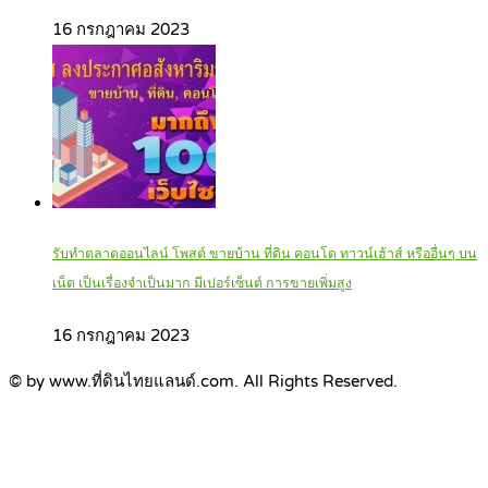
16 กรกฎาคม 2023
รับทำตลาดออนไลน์ โพสต์ ขายบ้าน ที่ดิน คอนโด ทาวน์เฮ้าส์ หรืออื่นๆ บน
เน็ต เป็นเรื่องจำเป็นมาก มีเปอร์เซ็นต์ การขายเพิ่มสูง
16 กรกฎาคม 2023
© by www.ที่ดินไทยแลนด์.com. All Rights Reserved.