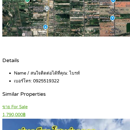
Details
Name / สนใจติดต่อได้ที่คุณ:
ไบรท์
เบอร์โทร:
0925519322
Similar Properties
ขาย For Sale
1,790,000฿