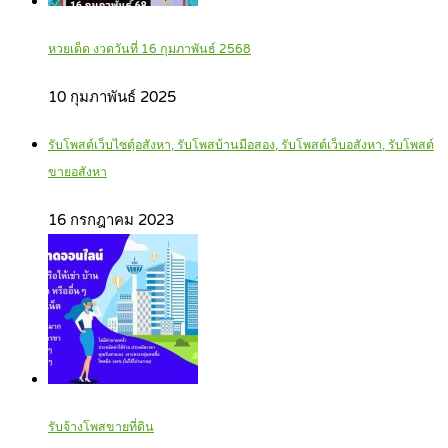
หวยเด็ด งวดวันที่ 16 กุมภาพันธ์ 2568
10 กุมภาพันธ์ 2025
รับโพสต์เว็บไซตฺ์อสังหา, รับโพสบ้านมือสอง, รับโพสต์เว็บอสังหา, รับโพสต์
ขายอสังหา
16 กรกฎาคม 2023
รับจ้างโพสขายที่ดิน