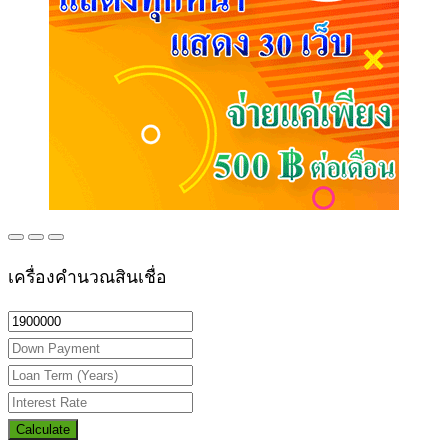
เครื่องคำนวณสินเชื่อ
Calculate