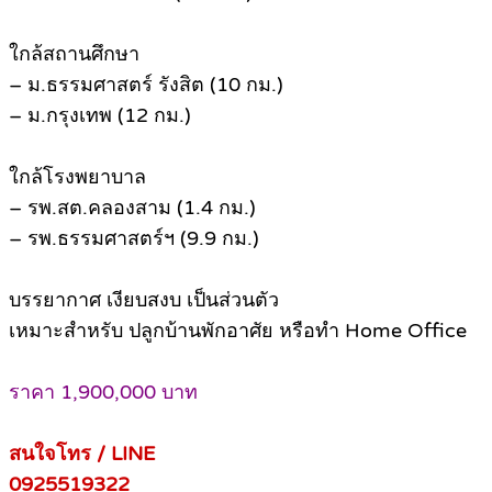
ใกล้สถานศึกษา
– ม.ธรรมศาสตร์ รังสิต (10 กม.)
– ม.กรุงเทพ (12 กม.)
ใกล้โรงพยาบาล
– รพ.สต.คลองสาม (1.4 กม.)
– รพ.ธรรมศาสตร์ฯ (9.9 กม.)
บรรยากาศ เงียบสงบ เป็นส่วนตัว
เหมาะสำหรับ ปลูกบ้านพักอาศัย หรือทำ Home Office
ราคา 1,900,000 บาท
สนใจโทร / LINE
0925519322