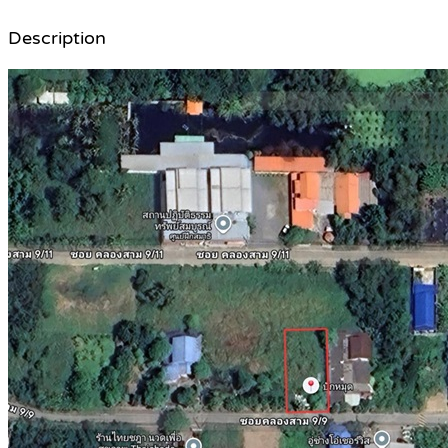
Description