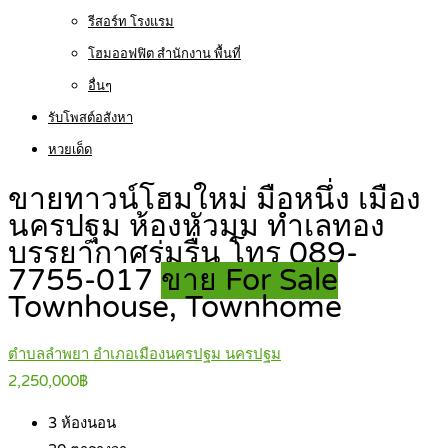
รีสอร์ท โรงแรม
โฮมออฟฟิต สำนักงาน พื้นที่
อื่นๆ
รับโพสต์อสังหา
หวยเด็ด
ขายทาวน์โฮมใหม่ มือหนึ่ง เมือง
นครปฐม ห้องหัวมุม ทำเลทอง
บรรยากาศร่มรื่น โทร 089-
7755-017
ขาย For Sale
Townhouse, Townhome
ตำบลลำพยา อำเภอเมืองนครปฐม นครปฐม
2,250,000฿
3
ห้องนอน