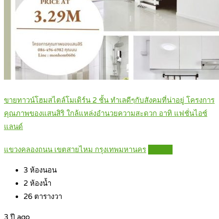
ขายทาวน์โฮมสไตล์โมเดิร์น 2 ชั้น ทำเลดีๆกับสังคมที่น่าอยู่ โครงการ
คุณภาพของแสนสิริ ใกล้แหล่งอำนวยความสะดวก อาทิ แฟชั่นไอซ์
แลนด์
แขวงคลองถนน เขตสายไหม กรุงเทพมหานคร
Details
3
ห้องนอน
2
ห้องน้ำ
26
ตารางวา
3 ปี ago