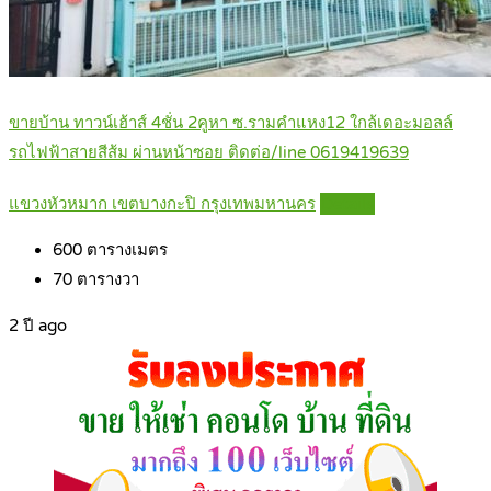
ขายบ้าน ทาวน์เฮ้าส์ 4ชั่น 2คูหา ซ.รามคำแหง12 ใกล้เดอะมอลล์
รถไฟฟ้าสายสีส้ม ผ่านหน้าซอย ติดต่อ/line 0619419639
แขวงหัวหมาก เขตบางกะปิ กรุงเทพมหานคร
Details
600
ตารางเมตร
70
ตารางวา
2 ปี ago