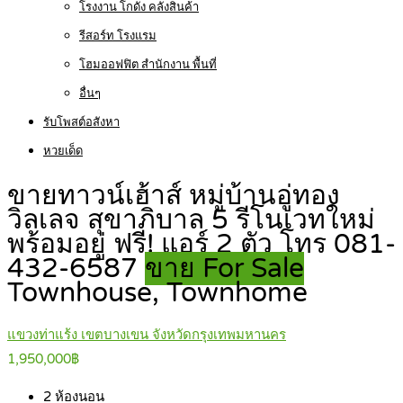
โรงงาน โกดัง คลังสินค้า
รีสอร์ท โรงแรม
โฮมออฟฟิต สำนักงาน พื้นที่
อื่นๆ
รับโพสต์อสังหา
หวยเด็ด
ขายทาวน์เฮ้าส์ หมู่บ้านอู่ทอง
วิลเลจ สุขาภิบาล 5 รีโนเวทใหม่
พร้อมอยู่ ฟรี! แอร์ 2 ตัว โทร 081-
432-6587
ขาย For Sale
Townhouse, Townhome
แขวงท่าแร้ง เขตบางเขน จังหวัดกรุงเทพมหานคร
1,950,000฿
2
ห้องนอน