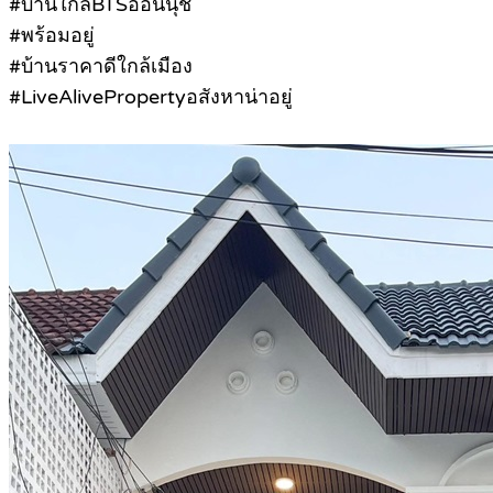
#บ้านใกล้BTSอ่อนนุช
#พร้อมอยู่
#บ้านราคาดีใกล้เมือง
#LiveAlivePropertyอสังหาน่าอยู่