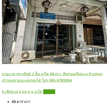
ขายอาคารพาณิชย์ 2 ชั้น ภูเก็ต 48 ตรว. ติดถนนเชิงทะเล ทำเลทอง
เจ้าของขายเอง-ต่อรองได้ โทร 065-8785994
ต.เชิงทะเล อ.ถลาง จ.ภูเก็ต
Details
48
ตารางวา