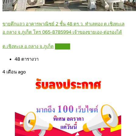
ขายตึกแถว อาคารพาณิชย์ 2 ชั้น 48 ตร.ว. ทำเลทอง ต.เชิงทะเล
อ.ถลาง จ.ภูเก็ต โทร 065-8785994 เจ้าของขายเอง-ต่อรองได้
ต.เชิงทะเล อ.ถลาง จ.ภูเก็ต
Details
48
ตารางวา
4 เดือน ago