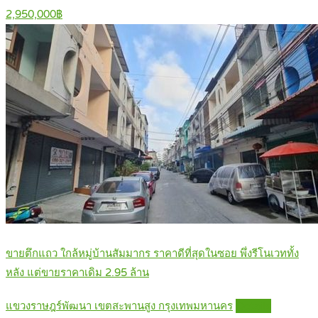
2,950,000฿
ขายตึกแถว ใกล้หมู่บ้านสัมมากร ราคาดีที่สุดในซอย พึ่งรีโนเวททั้ง
หลัง แต่ขายราคาเดิม 2.95 ล้าน
แขวงราษฎร์พัฒนา เขตสะพานสูง กรุงเทพมหานคร
Details