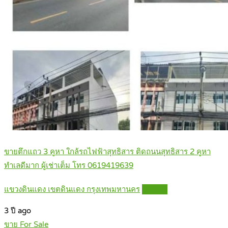
ขายตึกแถว 3 คูหา ใกล้รถไฟฟ้าสุทธิสาร ติดถนนสุทธิสาร 2 คูหา
ทำเลดีมาก ผู้เช่าเต็ม โทร 0619419639
แขวงดินแดง เขตดินแดง กรุงเทพมหานคร
Details
3 ปี ago
ขาย For Sale