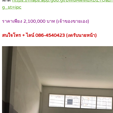
พิกัด
https://maps.app.goo.gl/bW8AwMuXDZTQaz
g_st=ipc
ราคาเพียง 2,100,000 บาท (เจ้าของขายเอง)
สนใจโทร + ไลน์ 086-4540423 (งดรับนายหน้า)