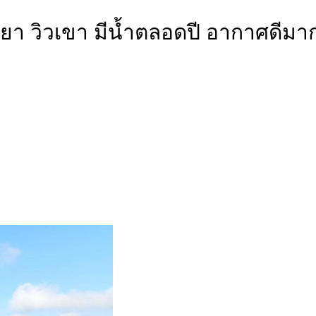
ยา วิวเขา มีน้ำตลอดปี อากาศดีมา