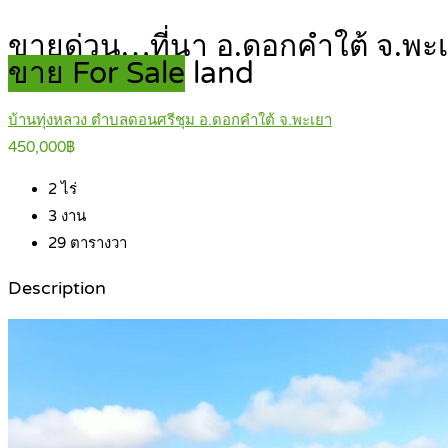
ขายด่วน…ที่นา อ.ดอกคำใต้ จ.พะเ
ขาย For Sale
land
บ้านทุ่งหลวง ตำบลดอนศรีชุม อ.ดอกคำใต้ จ.พะเยา
450,000฿
2
ไร่
3
งาน
29
ตารางวา
Description