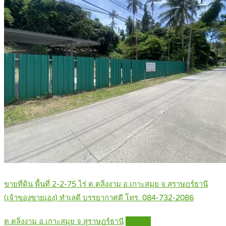
ขายที่ดิน พื้นที่ 2-2-75 ไร่ ต.ตลิ่งงาม อ.เกาะสมุย จ.สุราษฎร์ธานี
(เจ้าของขายเอง) ทำเลดี บรรยากาศดี โทร. 084-732-2086
ต.ตลิ่งงาม อ.เกาะสมุย จ.สุราษฎร์ธานี
Details